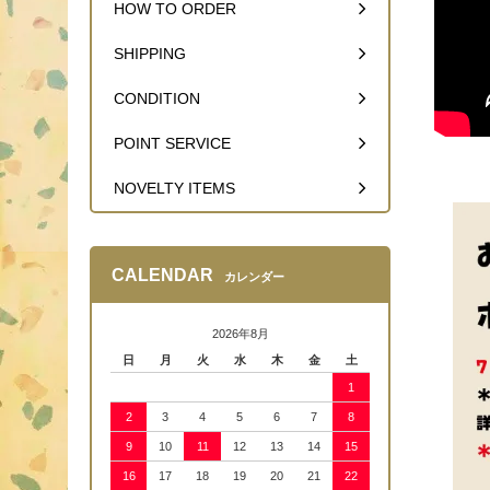
HOW TO ORDER
SHIPPING
CONDITION
POINT SERVICE
NOVELTY ITEMS
CALENDAR
カレンダー
2026年8月
日
月
火
水
木
金
土
1
2
3
4
5
6
7
8
9
10
11
12
13
14
15
16
17
18
19
20
21
22