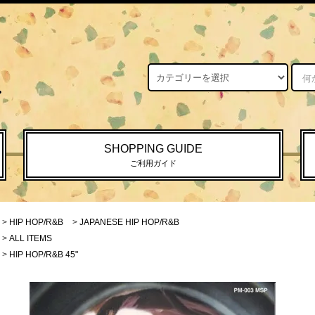
SHOPPING GUIDE
ご利用ガイド
>
HIP HOP/R&B
>
JAPANESE HIP HOP/R&B
>
ALL ITEMS
>
HIP HOP/R&B 45"