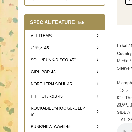
SPECIAL FEATURE
特集
ALL ITEMS
Label 
和モノ 45"
Country
SOUL/FUNK/DISCO 45"
Media 
Sleeve 
GIRL POP 45"
Micr
NORTHERN SOUL 45"
ビンテー
HIP HOP/R&B 45"
0°～Th
感がたま
ROCKABILLY/ROCK&ROLL 4
SIDE A
5"
A1. 360
PUNK/NEW WAVE 45"