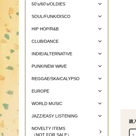
50's/60's/OLDIES
SOUL/FUNK/DISCO
HIP HOP/R&B
CLUB/DANCE
INDIE/ALTERNATIVE
PUNK/NEW WAVE
REGGAE/SKA/CALYPSO
EUROPE
WORLD MUSIC
JAZZ/EASY LISTENING
購
NOVELTY ITEMS
（NOT FOR SALE）