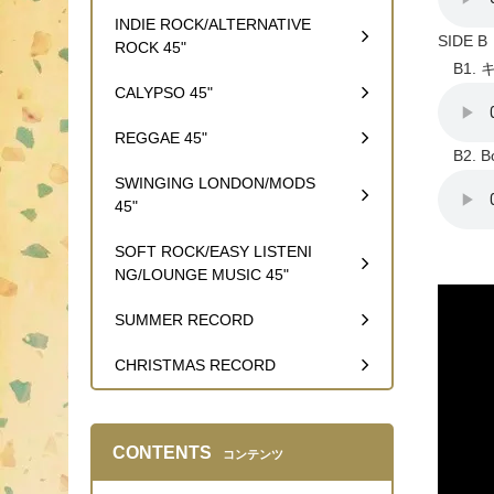
INDIE ROCK/ALTERNATIVE
SIDE B
ROCK 45"
B1. 
CALYPSO 45"
REGGAE 45"
B2. Bo
SWINGING LONDON/MODS
45"
SOFT ROCK/EASY LISTENI
NG/LOUNGE MUSIC 45"
SUMMER RECORD
CHRISTMAS RECORD
CONTENTS
コンテンツ