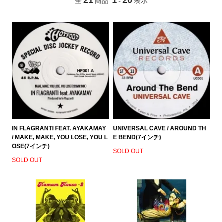
全
商品
-
表示
IN FLAGRANTI FEAT. AYAKAMAY
UNIVERSAL CAVE / AROUND TH
/ MAKE, MAKE, YOU LOSE, YOU L
E BEND(7インチ)
OSE(7インチ)
SOLD OUT
SOLD OUT