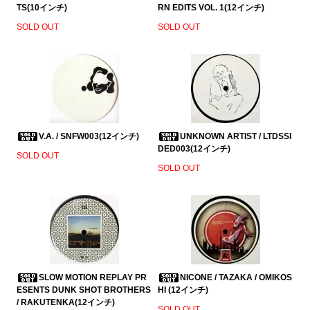
TS(10インチ)
RN EDITS VOL. 1(12インチ)
SOLD OUT
SOLD OUT
V.A. / SNFW003(12インチ)
UNKNOWN ARTIST / LTDSSI
DED003(12インチ)
SOLD OUT
SOLD OUT
SLOW MOTION REPLAY PR
NICONE / TAZAKA / OMIKOS
ESENTS DUNK SHOT BROTHERS
HI (12インチ)
/ RAKUTENKA(12インチ)
SOLD OUT