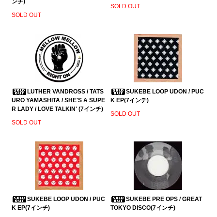
ンチ)
SOLD OUT
SOLD OUT
LUTHER VANDROSS / TATS
SUKEBE LOOP UDON / PUC
URO YAMASHITA / SHE'S A SUPE
K EP(7インチ)
R LADY / LOVE TALKIN' (7インチ)
SOLD OUT
SOLD OUT
SUKEBE LOOP UDON / PUC
SUKEBE PRE OPS / GREAT
K EP(7インチ)
TOKYO DISCO(7インチ)