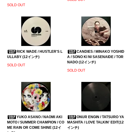
SOLD OUT
RICK WADE / HUSTLER'S L
CANDIES / MINAKO YOSHID
ULLABY (12インチ)
A / SONO KI NI SASENAIDE / TOR
NADO (12インチ)
SOLD OUT
SOLD OUT
YUKO ASANO / NAOMI AKI
ONUR ENGIN / TATSURO YA
MOTO / SUMMER CHAMPION / CO
MASHITA / LOVE TALKIN' EDIT(12
ME RAIN OR COME SHINE (12イ
インチ)