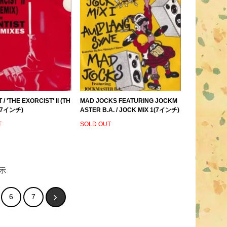
 / 'THE EXORCIST' II (TH
MAD JOCKS FEATURING JOCKM
)(7インチ)
ASTER B.A. / JOCK MIX 1(7インチ)
T
SOLD OUT
示
6
7