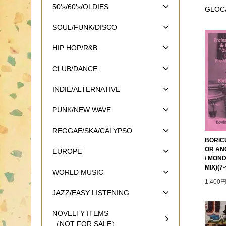
50's/60's/OLDIES
GLOC
SOUL/FUNK/DISCO
HIP HOP/R&B
CLUB/DANCE
INDIE/ALTERNATIVE
PUNK/NEW WAVE
REGGAE/SKA/CALYPSO
BORIC
OR AN
EUROPE
/ MOND
MIX)(
WORLD MUSIC
1,400
JAZZ/EASY LISTENING
NOVELTY ITEMS
（NOT FOR SALE）