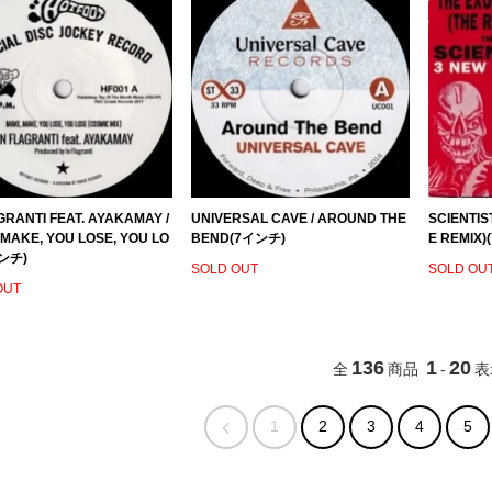
GRANTI FEAT. AYAKAMAY /
UNIVERSAL CAVE / AROUND THE
SCIENTIST
MAKE, YOU LOSE, YOU LO
BEND(7インチ)
E REMIX
ンチ)
SOLD OUT
SOLD OU
OUT
136
1
20
全
商品
-
表
1
2
3
4
5