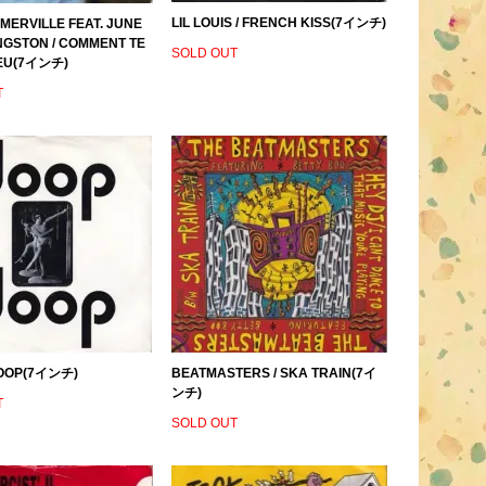
LIL LOUIS / FRENCH KISS(7インチ)
MERVILLE FEAT. JUNE
NGSTON / COMMENT TE
SOLD OUT
IEU(7インチ)
T
BEATMASTERS / SKA TRAIN(7イ
DOOP(7インチ)
ンチ)
T
SOLD OUT