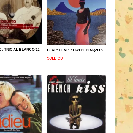
 / TRIO AL BLANCO(12
CLAP! CLAP! / TAYI BEBBA(2LP)
SOLD OUT
T