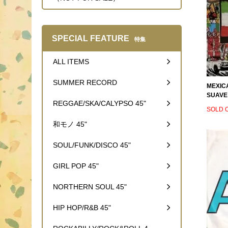
SPECIAL FEATURE
特集
ALL ITEMS
SUMMER RECORD
MEXICA
SUAVE
REGGAE/SKA/CALYPSO 45"
SOLD 
和モノ 45"
SOUL/FUNK/DISCO 45"
GIRL POP 45"
NORTHERN SOUL 45"
HIP HOP/R&B 45"