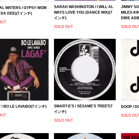
SARAH WASHINGTON / I WILL AL
JIMMY SO
AL WATERS / GYPSY WOM
WAYS LOVE YOU (DANCE MIX)(7
MILES-KI
A DA DEE)(7インチ)
インチ)
DIRE AD
OUT
SOLD OUT
SOLD OU
SMART-E'S / SESAME'S TREET(7
' / BO LE LAVABO(7インチ)
DOOP / 
インチ)
OUT
SOLD OU
SOLD OUT