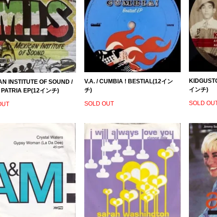
KIDGUSTO
V.A. / CUMBIA ! BESTIAL(12イン
N INSTITUTE OF SOUND /
インチ)
チ)
 PATRIA EP(12インチ)
SOLD OU
SOLD OUT
OUT