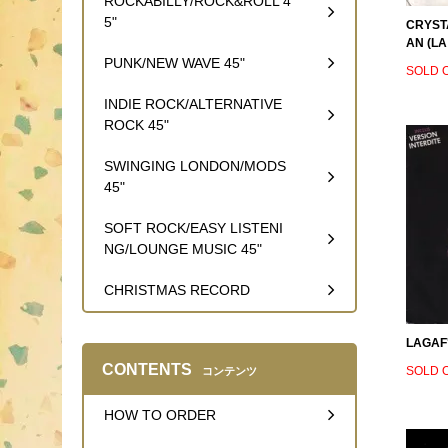
ROCKABILLY/ROCK&ROLL 4
5"
CRYST
AN (L
PUNK/NEW WAVE 45"
SOLD 
INDIE ROCK/ALTERNATIVE
ROCK 45"
SWINGING LONDON/MODS
45"
SOFT ROCK/EASY LISTENI
NG/LOUNGE MUSIC 45"
CHRISTMAS RECORD
LAGAF
CONTENTS
SOLD 
コンテンツ
HOW TO ORDER