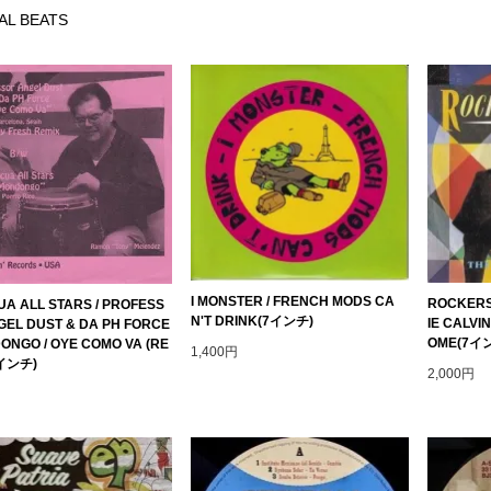
AL BEATS
I MONSTER / FRENCH MODS CA
ROCKERS
UA ALL STARS / PROFESS
N'T DRINK(7インチ)
IE CALVI
GEL DUST & DA PH FORCE
OME(7イ
ONGO / OYE COMO VA (RE
1,400円
7インチ)
2,000円
円