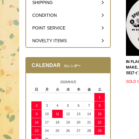
SHIPPING
CONDITION
POINT SERVICE
NOVELTY ITEMS
IN FLA
CALENDAR
カレンダー
MAKE, 
SE(7イ
SOLD 
2026年8月
日
月
火
水
木
金
土
1
2
3
4
5
6
7
8
9
10
11
12
13
14
15
16
17
18
19
20
21
22
23
24
25
26
27
28
29