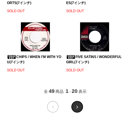
ORTS(7インチ)
ES(7インチ)
SOLD OUT
SOLD OUT
CHIPS / WHEN I'M WITH YO
FIVE SATINS / WONDERFUL
U(7インチ)
GIRL(7インチ)
SOLD OUT
SOLD OUT
49
1
20
全
商品
-
表示