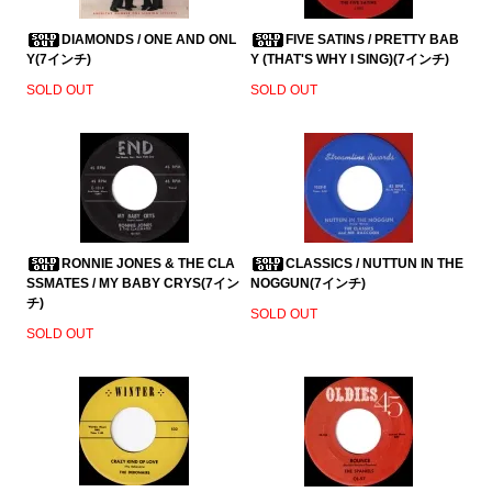
DIAMONDS / ONE AND ONL
FIVE SATINS / PRETTY BAB
Y(7インチ)
Y (THAT'S WHY I SING)(7インチ)
SOLD OUT
SOLD OUT
RONNIE JONES & THE CLA
CLASSICS / NUTTUN IN THE
SSMATES / MY BABY CRYS(7イン
NOGGUN(7インチ)
チ)
SOLD OUT
SOLD OUT