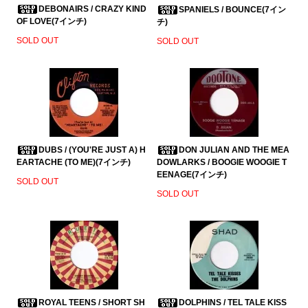
DEBONAIRS / CRAZY KIND
SPANIELS / BOUNCE(7イン
OF LOVE(7インチ)
チ)
SOLD OUT
SOLD OUT
DUBS / (YOU'RE JUST A) H
DON JULIAN AND THE MEA
EARTACHE (TO ME)(7インチ)
DOWLARKS / BOOGIE WOOGIE T
EENAGE(7インチ)
SOLD OUT
SOLD OUT
ROYAL TEENS / SHORT SH
DOLPHINS / TEL TALE KISS