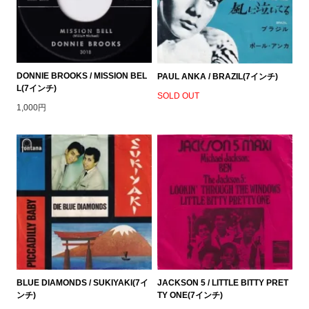
DONNIE BROOKS / MISSION BEL
PAUL ANKA / BRAZIL(7インチ)
L(7インチ)
SOLD OUT
1,000円
BLUE DIAMONDS / SUKIYAKI(7イ
JACKSON 5 / LITTLE BITTY PRET
ンチ)
TY ONE(7インチ)