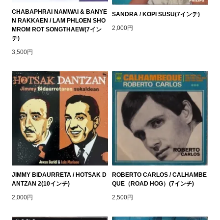
CHABAPHRAI NAMWAI & BANYE
SANDRA / KOPI SUSU(7インチ)
N RAKKAEN / LAM PHLOEN SHO
2,000円
MROM ROT SONGTHAEW(7イン
チ)
3,500円
JIMMY BIDAURRETA / HOTSAK D
ROBERTO CARLOS / CALHAMBE
ANTZAN 2(10インチ)
QUE（ROAD HOG）(7インチ)
2,000円
2,500円