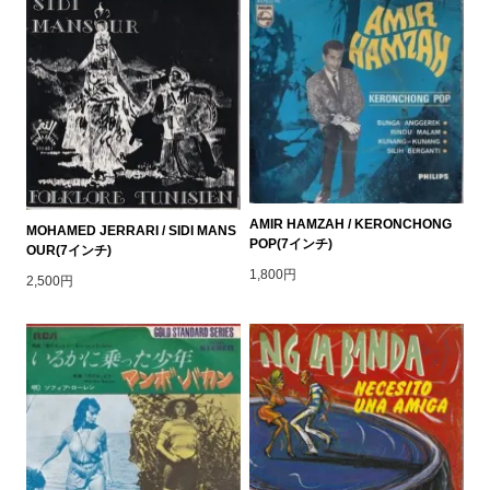
AMIR HAMZAH / KERONCHONG
MOHAMED JERRARI / SIDI MANS
POP(7インチ)
OUR(7インチ)
1,800円
2,500円