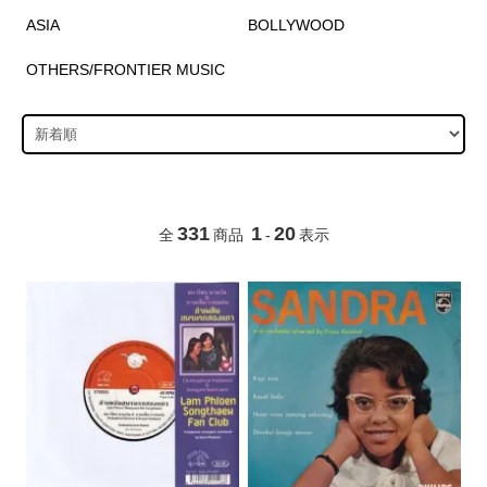
ASIA
BOLLYWOOD
OTHERS/FRONTIER MUSIC
331
1
20
全
商品
-
表示