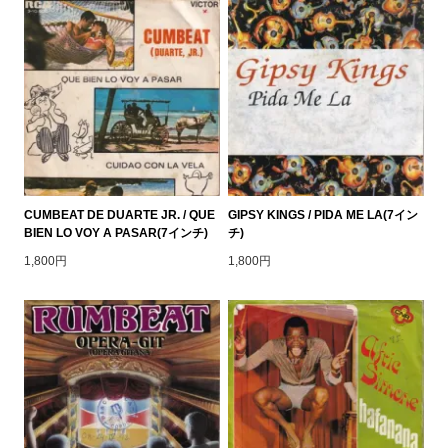
CUMBEAT DE DUARTE JR. / QUE
GIPSY KINGS / PIDA ME LA(7イン
BIEN LO VOY A PASAR(7インチ)
チ)
1,800円
1,800円