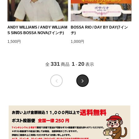
ANDY WILLIAMS / ANDY WILLIAM
BOSSA RIO / DAY BY DAY(7イン
S SINGS BOSSA NOVA(7インチ)
チ)
1,500円
1,000円
331
1
20
全
商品
-
表示