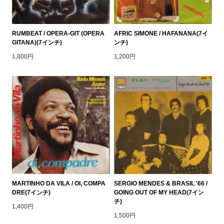
RUMBEAT / OPERA-GIT (OPERA
AFRIC SIMONE / HAFANANA(7イ
GITANA)(7インチ)
ンチ)
1,800円
1,200円
MARTINHO DA VILA / OI, COMPA
SERGIO MENDES & BRASIL '66 /
DRE(7インチ)
GOING OUT OF MY HEAD(7イン
チ)
1,400円
1,500円