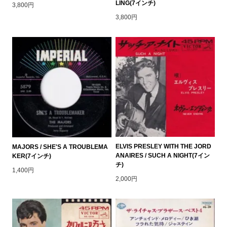
LING(7インチ)
3,800円
3,800円
ELVIS PRESLEY WITH THE JORD
MAJORS / SHE'S A TROUBLEMA
ANAIRES / SUCH A NIGHT(7イン
KER(7インチ)
チ)
1,400円
2,000円