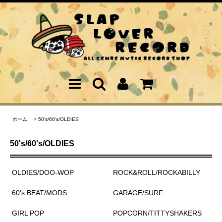
ホーム
>
50's/60's/OLDIES
50's/60's/OLDIES
OLDIES/DOO-WOP
ROCK&ROLL/ROCKABILLY
60's BEAT/MODS
GARAGE/SURF
GIRL POP
POPCORN/TITTYSHAKERS