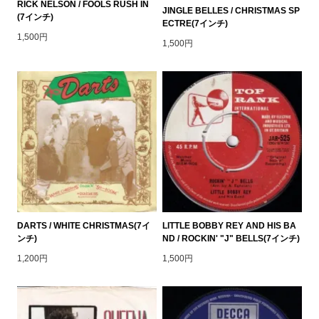
RICK NELSON / FOOLS RUSH IN
JINGLE BELLES / CHRISTMAS SP
(7インチ)
ECTRE(7インチ)
1,500円
1,500円
DARTS / WHITE CHRISTMAS(7イ
LITTLE BOBBY REY AND HIS BA
ンチ)
ND / ROCKIN' "J" BELLS(7インチ)
1,200円
1,500円