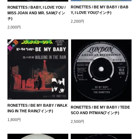
RONETTES / BE MY BABY / BAB
RONETTES / BABY, I LOVE YOU /
Y, I LOVE YOU(7インチ)
MISS JOAN AND MR. SAM(7イン
チ)
2,200円
2,000円
RONETTES / BE MY BABY / WALK
RONETTES / BE MY BABY / TEDE
ING IN THE RAIN(7インチ)
SCO AND PITMAN(7インチ)
1,800円
2,500円