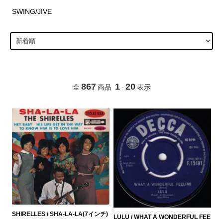
SWING/JIVE
867
1
20
全
商品
-
表示
SHIRELLES / SHA-LA-LA(7インチ)
LULU / WHAT A WONDERFUL FEE