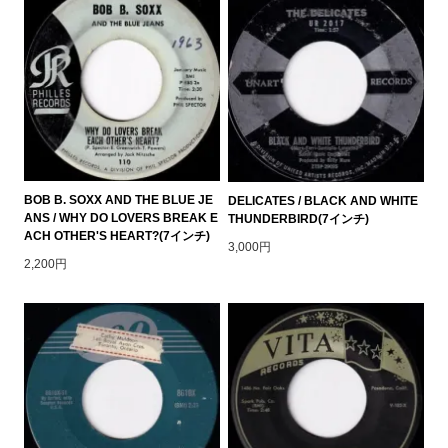
BOB B. SOXX AND THE BLUE JE
DELICATES / BLACK AND WHITE
ANS / WHY DO LOVERS BREAK E
THUNDERBIRD(7インチ)
ACH OTHER'S HEART?(7インチ)
3,000円
2,200円