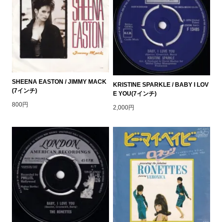
SHEENA EASTON / JIMMY MACK
KRISTINE SPARKLE / BABY I LOV
(7インチ)
E YOU(7インチ)
800円
2,000円