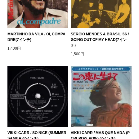
MARTINHO DA VILA / OI, COMPA
SERGIO MENDES & BRASIL '66 /
DRE(7インチ)
GOING OUT OF MY HEAD(7イン
チ)
1,400円
1,500円
VIKKI CARR / SO NICE (SUMMER
VIKKI CARR / MAS QUE NADA (P
SAMBA)(7インチ)
OW, POW, POW) (7インチ)