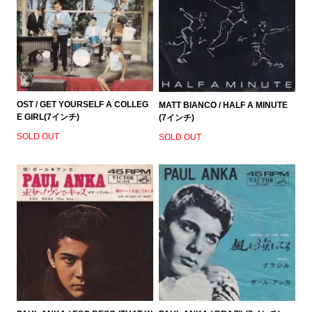
OST / GET YOURSELF A COLLEG
MATT BIANCO / HALF A MINUTE
E GIRL(7インチ)
(7インチ)
SOLD OUT
SOLD OUT