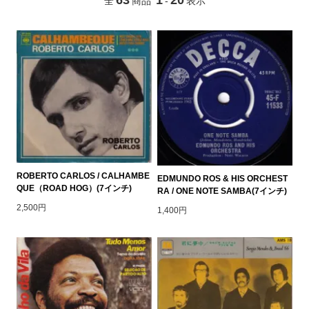
全
商品
-
表示
ROBERTO CARLOS / CALHAMBE
EDMUNDO ROS & HIS ORCHEST
QUE（ROAD HOG）(7インチ)
RA / ONE NOTE SAMBA(7インチ)
2,500円
1,400円