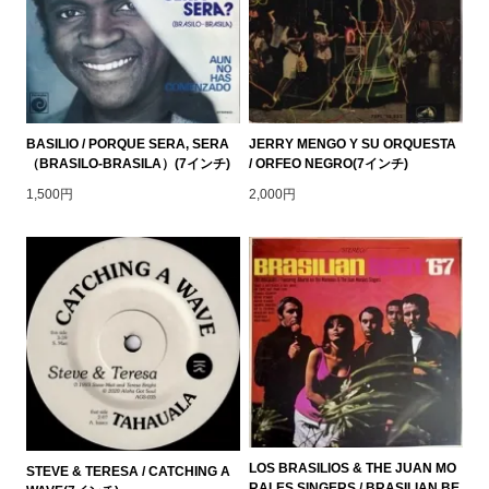
BASILIO / PORQUE SERA, SERA
JERRY MENGO Y SU ORQUESTA
（BRASILO-BRASILA）(7インチ)
/ ORFEO NEGRO(7インチ)
1,500円
2,000円
LOS BRASILIOS & THE JUAN MO
STEVE & TERESA / CATCHING A
RALES SINGERS / BRASILIAN BE