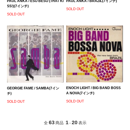
PAUL ANKA / ESO BESO (THAT KI
PAUL ANKA / BRAZIL(7インチ)
SS!)(7インチ)
SOLD OUT
SOLD OUT
ENOCH LIGHT / BIG BAND BOSS
GEORGIE FAME / SAMBA(7イン
A NOVA(7インチ)
チ)
SOLD OUT
SOLD OUT
63
1
20
全
商品
-
表示