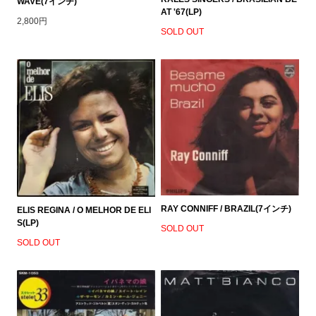
WAVE(7インチ)
AT '67(LP)
2,800円
SOLD OUT
RAY CONNIFF / BRAZIL(7インチ)
ELIS REGINA / O MELHOR DE ELI
S(LP)
SOLD OUT
SOLD OUT