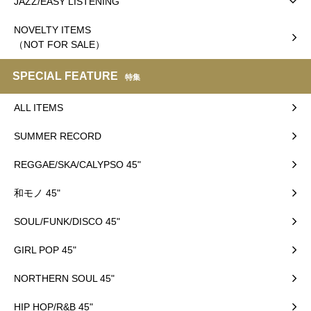
JAZZ/EASY LISTENING
NOVELTY ITEMS
（NOT FOR SALE）
SPECIAL FEATURE
特集
ALL ITEMS
SUMMER RECORD
REGGAE/SKA/CALYPSO 45"
和モノ 45"
SOUL/FUNK/DISCO 45"
GIRL POP 45"
NORTHERN SOUL 45"
HIP HOP/R&B 45"