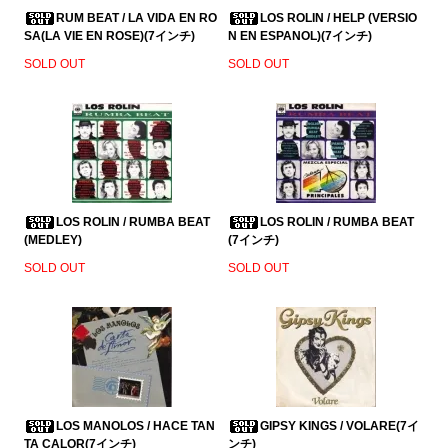
RUM BEAT / LA VIDA EN RO
LOS ROLIN / HELP (VERSIO
SA(LA VIE EN ROSE)(7インチ)
N EN ESPANOL)(7インチ)
SOLD OUT
SOLD OUT
LOS ROLIN / RUMBA BEAT
LOS ROLIN / RUMBA BEAT
(MEDLEY)
(7インチ)
SOLD OUT
SOLD OUT
LOS MANOLOS / HACE TAN
GIPSY KINGS / VOLARE(7イ
TA CALOR(7インチ)
ンチ)