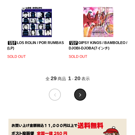
LOS ROLIN / POR RUMBAS
GIPSY KINGS / BAMBOLEO /
(LP)
DJOBI-DJOBA(7インチ)
SOLD OUT
SOLD OUT
29
1
20
全
商品
-
表示