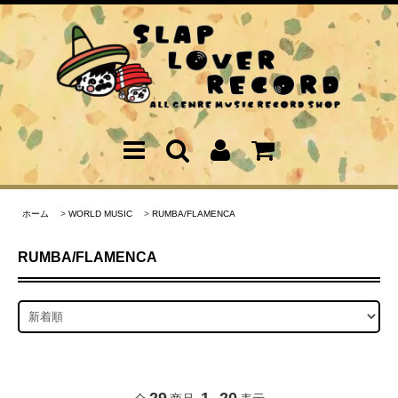
ホーム
>
WORLD MUSIC
>
RUMBA/FLAMENCA
RUMBA/FLAMENCA
29
1
20