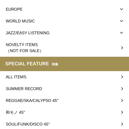
EUROPE
WORLD MUSIC
JAZZ/EASY LISTENING
NOVELTY ITEMS
（NOT FOR SALE）
SPECIAL FEATURE
特集
ALL ITEMS
SUMMER RECORD
REGGAE/SKA/CALYPSO 45"
和モノ 45"
SOUL/FUNK/DISCO 45"