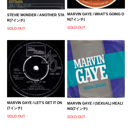
MARVIN GAYE / WHAT'S GOING O
STEVIE WONDER / ANOTHER STA
N(7インチ)
R(7インチ)
SOLD OUT
SOLD OUT
MARVIN GAYE / LET'S GET IT ON
MARVIN GAYE / (SEXUAL) HEALI
(7インチ)
NG(7インチ)
SOLD OUT
SOLD OUT