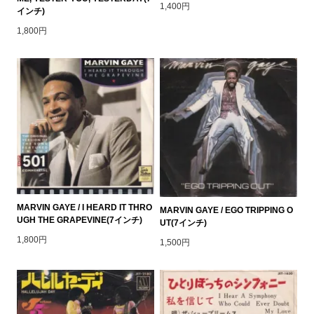
1,400円
インチ)
1,800円
MARVIN GAYE / I HEARD IT THRO
MARVIN GAYE / EGO TRIPPING O
UGH THE GRAPEVINE(7インチ)
UT(7インチ)
1,800円
1,500円