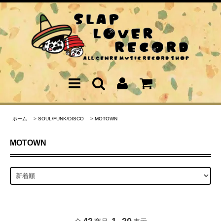
ホーム
>
SOUL/FUNK/DISCO
>
MOTOWN
MOTOWN
42
1
20