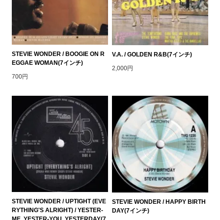
STEVIE WONDER / BOOGIE ON R
V.A. / GOLDEN R&B(7インチ)
EGGAE WOMAN(7インチ)
2,000円
700円
STEVIE WONDER / UPTIGHT (EVE
STEVIE WONDER / HAPPY BIRTH
RYTHING'S ALRIGHT) / YESTER-
DAY(7インチ)
ME, YESTER-YOU, YESTERDAY(7