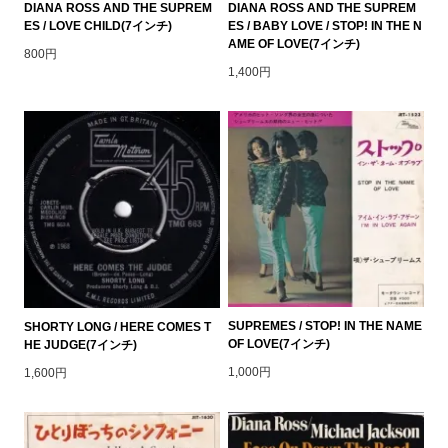
DIANA ROSS AND THE SUPREM
DIANA ROSS AND THE SUPREM
ES / LOVE CHILD(7インチ)
ES / BABY LOVE / STOP! IN THE N
AME OF LOVE(7インチ)
800円
1,400円
SUPREMES / STOP! IN THE NAME
SHORTY LONG / HERE COMES T
OF LOVE(7インチ)
HE JUDGE(7インチ)
1,000円
1,600円