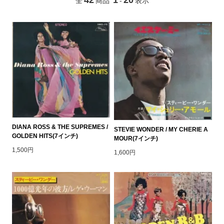
全
商品
-
表示
DIANA ROSS & THE SUPREMES /
STEVIE WONDER / MY CHERIE A
GOLDEN HITS(7インチ)
MOUR(7インチ)
1,500円
1,600円