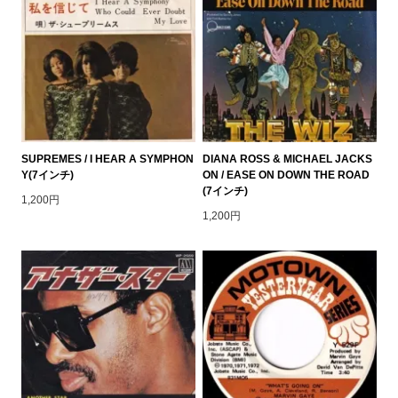
SUPREMES / I HEAR A SYMPHON
DIANA ROSS & MICHAEL JACKS
Y(7インチ)
ON / EASE ON DOWN THE ROAD
(7インチ)
1,200円
1,200円