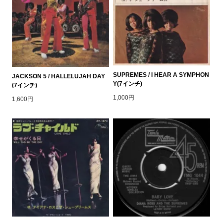
SUPREMES / I HEAR A SYMPHON
JACKSON 5 / HALLELUJAH DAY
Y(7インチ)
(7インチ)
1,000円
1,600円