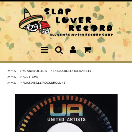
ホーム
>
50's/60's/OLDIES
>
ROCK&ROLL/ROCKABILLY
ホーム
>
ALL ITEMS
ホーム
>
ROCKABILLY/ROCK&ROLL 45"