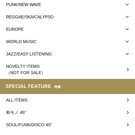
PUNK/NEW WAVE
REGGAE/SKA/CALYPSO
EUROPE
WORLD MUSIC
JAZZ/EASY LISTENING
NOVELTY ITEMS
（NOT FOR SALE）
SPECIAL FEATURE
特集
ALL ITEMS
和モノ 45"
SOUL/FUNK/DISCO 45"