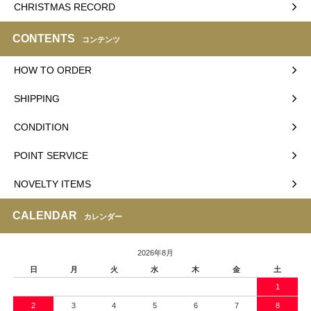
CHRISTMAS RECORD
CONTENTS
コンテンツ
HOW TO ORDER
SHIPPING
CONDITION
POINT SERVICE
NOVELTY ITEMS
CALENDAR
カレンダー
2026年8月
日
月
火
水
木
金
土
1
2
3
4
5
6
7
8