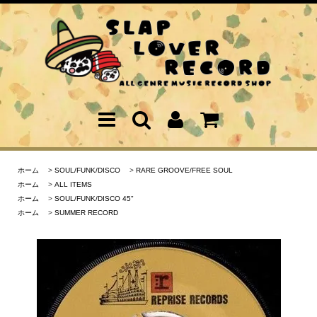
ホーム
>
SOUL/FUNK/DISCO
>
RARE GROOVE/FREE SOUL
ホーム
>
ALL ITEMS
ホーム
>
SOUL/FUNK/DISCO 45"
ホーム
>
SUMMER RECORD