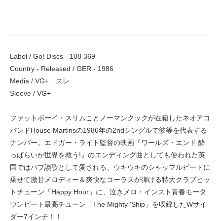
Label / Go! Discs - 108 369
Country - Released / GER - 1986
Media / VG+ スレ
Sleeve / VG+
ファットボーイ・スリムことノーマンクックが在籍したネオアコ
バンドHouse Martinsの1986年の2ndシングルで彼等を代表する
ナンバー。エドガー・ライト監督の映画『ワールズ・エンド 酔
っぱらいが世界を救う!』のエンディング曲としても使われた英
国ではパブ讃歌として愛される、ウキウキのシャッフルビートに
乗せて激甘メロディー＆爽快なコーラスが弾ける特大クラブヒッ
トチューン「Happy Hour」に、泣きメロ・インスト青春モータ
ウンビート最高チューン「The Mighty 'Ship」を収録したWサイ
ダー7インチ！！