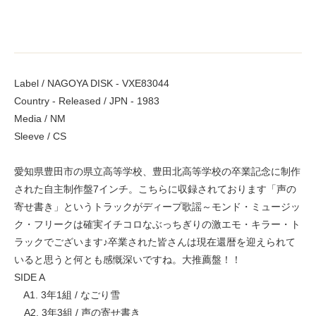
Label / NAGOYA DISK - VXE83044
Country - Released / JPN - 1983
Media / NM
Sleeve / CS
愛知県豊田市の県立高等学校、豊田北高等学校の卒業記念に制作
された自主制作盤7インチ。こちらに収録されております「声の
寄せ書き」というトラックがディープ歌謡～モンド・ミュージッ
ク・フリークは確実イチコロなぶっちぎりの激エモ・キラー・ト
ラックでございます♪卒業された皆さんは現在還暦を迎えられて
いると思うと何とも感慨深いですね。大推薦盤！！
SIDE A
A1. 3年1組 / なごり雪
A2. 3年3組 / 声の寄せ書き