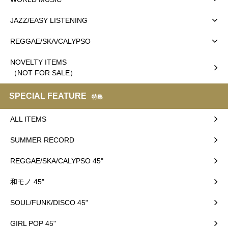
JAZZ/EASY LISTENING
REGGAE/SKA/CALYPSO
NOVELTY ITEMS
（NOT FOR SALE）
SPECIAL FEATURE
特集
ALL ITEMS
SUMMER RECORD
REGGAE/SKA/CALYPSO 45"
和モノ 45"
SOUL/FUNK/DISCO 45"
GIRL POP 45"