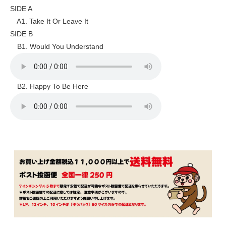
SIDE A
A1. Take It Or Leave It
SIDE B
B1. Would You Understand
B2. Happy To Be Here