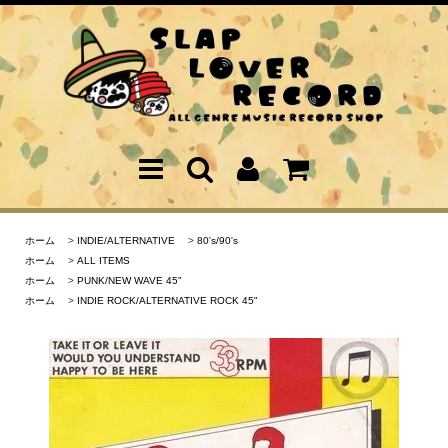
ホーム
>
INDIE/ALTERNATIVE
>
80's/90's
ホーム
>
ALL ITEMS
ホーム
>
PUNK/NEW WAVE 45"
ホーム
>
INDIE ROCK/ALTERNATIVE ROCK 45"