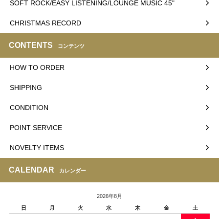
SOFT ROCK/EASY LISTENING/LOUNGE MUSIC 45"
CHRISTMAS RECORD
CONTENTS
コンテンツ
HOW TO ORDER
SHIPPING
CONDITION
POINT SERVICE
NOVELTY ITEMS
CALENDAR
カレンダー
2026年8月
日
月
火
水
木
金
土