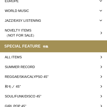
EUROPE
WORLD MUSIC
JAZZ/EASY LISTENING
NOVELTY ITEMS
（NOT FOR SALE）
SPECIAL FEATURE
特集
ALL ITEMS
SUMMER RECORD
REGGAE/SKA/CALYPSO 45"
和モノ 45"
SOUL/FUNK/DISCO 45"
GIRL POP 45"