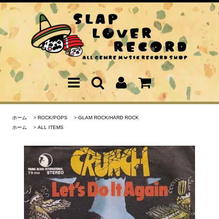
ホーム
>
ROCK/POPS
>
GLAM ROCK/HARD ROCK
ホーム
>
ALL ITEMS