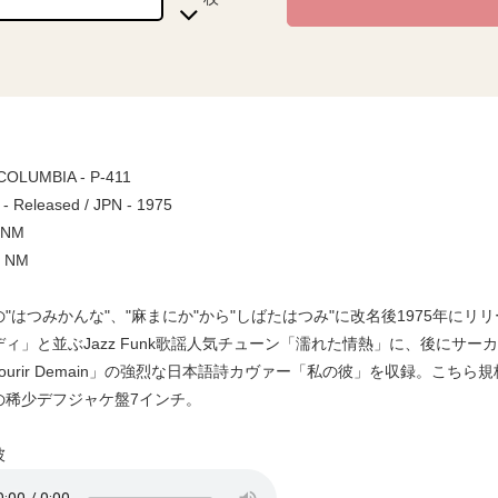
 COLUMBIA - P-411
 - Released / JPN - 1975
/ NM
/ NM
"はつみかんな"、"麻まにか"から"しばたはつみ"に改名後1975年に
ィ」と並ぶJazz Funk歌謡人気チューン「濡れた情熱」に、後にサーカスもカヴァーし
s Mourir Demain」の強烈な日本語詩カヴァー「私の彼」を収録。
の稀少デフジャケ盤7インチ。
彼