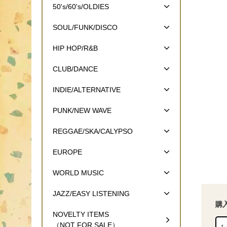
50's/60's/OLDIES
SOUL/FUNK/DISCO
HIP HOP/R&B
CLUB/DANCE
INDIE/ALTERNATIVE
PUNK/NEW WAVE
REGGAE/SKA/CALYPSO
EUROPE
WORLD MUSIC
JAZZ/EASY LISTENING
購
NOVELTY ITEMS
（NOT FOR SALE）