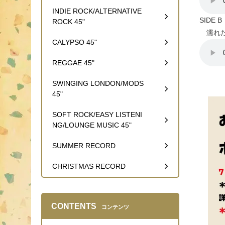
INDIE ROCK/ALTERNATIVE
SIDE B
ROCK 45"
濡れた
CALYPSO 45"
REGGAE 45"
SWINGING LONDON/MODS
45"
SOFT ROCK/EASY LISTENI
NG/LOUNGE MUSIC 45"
SUMMER RECORD
CHRISTMAS RECORD
CONTENTS
コンテンツ