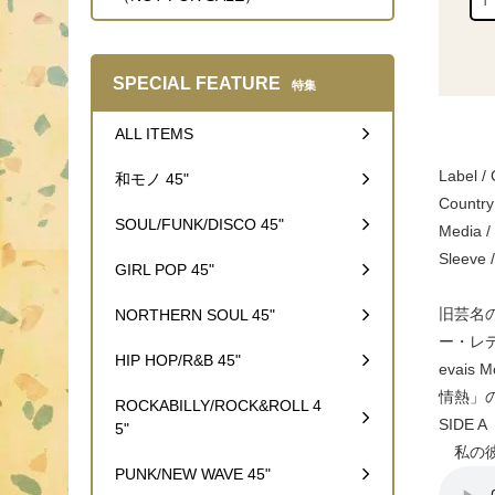
SPECIAL FEATURE
特集
ALL ITEMS
Label /
和モノ 45"
Country
SOUL/FUNK/DISCO 45"
Media 
Sleeve 
GIRL POP 45"
旧芸名の
NORTHERN SOUL 45"
ー・レデ
HIP HOP/R&B 45"
evai
情熱」
ROCKABILLY/ROCK&ROLL 4
SIDE A
5"
私の
PUNK/NEW WAVE 45"