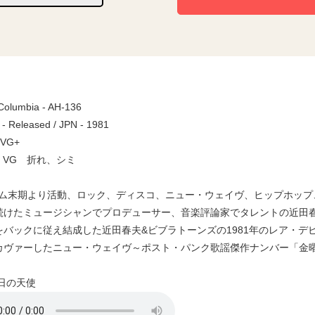
 Columbia - AH-136
 - Released / JPN - 1981
 VG+
e / VG 折れ、シミ
ーム末期より活動、ロック、ディスコ、ニュー・ウェイヴ、ヒップホッ
続けたミュージシャンでプロデューサー、音楽評論家でタレントの近田
をバックに従え結成した近田春夫&ビブラトーンズの1981年のレア・
カヴァーしたニュー・ウェイヴ～ポスト・パンク歌謡傑作ナンバー「金
の天使