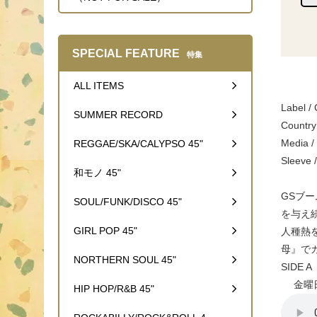
SPECIAL FEATURE
特集
ALL ITEMS
Label /
SUMMER RECORD
Country
Media /
REGGAE/SKA/CALYPSO 45"
Sleev
和モノ 45"
GSブ
SOUL/FUNK/DISCO 45"
を与え
GIRL POP 45"
人種熱
母』で
NORTHERN SOUL 45"
SIDE A
金曜日
HIP HOP/R&B 45"