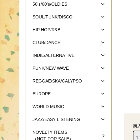
50's/60's/OLDIES
SOUL/FUNK/DISCO
HIP HOP/R&B
CLUB/DANCE
INDIE/ALTERNATIVE
PUNK/NEW WAVE
REGGAE/SKA/CALYPSO
EUROPE
WORLD MUSIC
JAZZ/EASY LISTENING
購
NOVELTY ITEMS
（NOT FOR SALE）