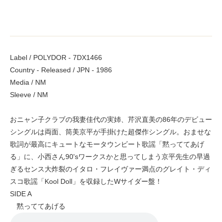
Label / POLYDOR - 7DX1466
Country - Released / JPN - 1986
Media / NM
Sleeve / NM
おニャン子クラブの我妻佳代の実姉、芹沢直美の86年のデビュー
シングルは両面、筒美京平が手掛けた超傑作シングル。おませな
歌詞が最高にキュートなモータウンビート歌謡「黙っててあげ
る」に、小西さん90'sワークスかと思ってしまう京平先生の早過
ぎるセンス大炸裂のイタロ・フレイヴァー満点のグレイト・ディ
スコ歌謡「Kool Doll」を収録したWサイダー盤！
SIDE A
黙っててあげる