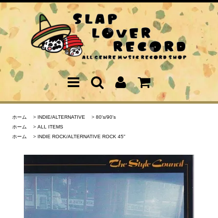
ホーム
>
INDIE/ALTERNATIVE
>
80's/90's
ホーム
>
ALL ITEMS
ホーム
>
INDIE ROCK/ALTERNATIVE ROCK 45"