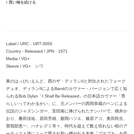
買い物を続ける
Label / URC - URT-0055
Country - Released / JPN - 1971
Media / VG+
Sleeve / VG+ シワ
東のはっぴいえんど、西のザ・ディランIIと対比されたフォーク
デュオ、ディランIIによるBandのカヴァー・バージョンで広く知
られるBob Dylan「I Shall Be Released」の日本語カヴァー「男
らしいってわかるかい」に、元メンバーの西岡恭蔵のペンによる
伝説のジャズシンガー、安田南に捧げられたナンバーで、桃井か
おり、桑田佳祐、原田芳雄、殿岡ハツエ、篠原アコ、奥田民生、
曽我部恵一、ハナレグミ等々、時代を超えて数え切れない程のア
ーティスト達によって愛され歌い継がれる名曲「プカプカ」を収