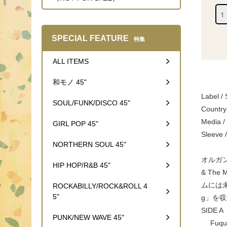
SPECIAL FEATURE
特集
ALL ITEMS
和モノ 45"
Label /
SOUL/FUNK/DISCO 45"
Country
Medi
GIRL POP 45"
Sleev
NORTHERN SOUL 45"
オルガ
HIP HOP/R&B 45"
& Th
ムには未
ROCKABILLY/ROCK&ROLL 4
5"
g」を
SIDE A
PUNK/NEW WAVE 45"
Fuqu