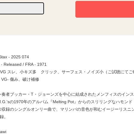
 Stax - 2025 074
 - Released / FRA - 1971
a / VG スレ、小キズ多 クリック、サーフェス・ノイズ小（ご試聴に
e / VG- 傷み、破け補修
ン奏者ブッカー・T・ジョーンズを中心に結成されたメンフィスのインストゥ
e M.G.'sの1970年のアルバム『Melting Pot』からのスリリングな
収録のシングルオンリー曲で、マリンバの音色が和むイージーリスニング的インス
収録。
awi