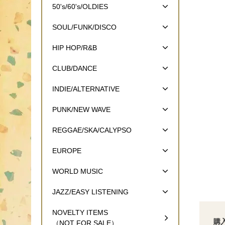
50's/60's/OLDIES
SOUL/FUNK/DISCO
HIP HOP/R&B
CLUB/DANCE
INDIE/ALTERNATIVE
PUNK/NEW WAVE
REGGAE/SKA/CALYPSO
EUROPE
WORLD MUSIC
JAZZ/EASY LISTENING
NOVELTY ITEMS
購
（NOT FOR SALE）