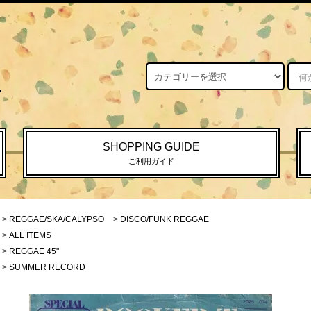
SHOPPING GUIDE
ご利用ガイド
>
REGGAE/SKA/CALYPSO
>
DISCO/FUNK REGGAE
>
ALL ITEMS
>
REGGAE 45"
>
SUMMER RECORD