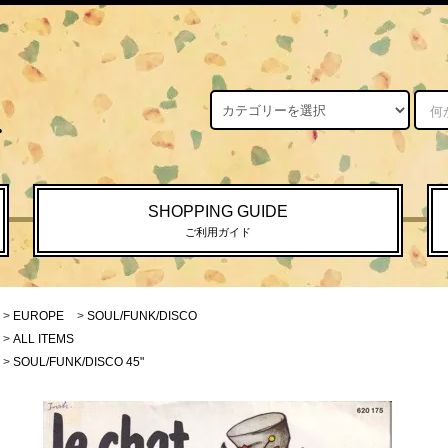
SHOPPING GUIDE
ご利用ガイド
>
EUROPE
>
SOUL/FUNK/DISCO
>
ALL ITEMS
>
SOUL/FUNK/DISCO 45"