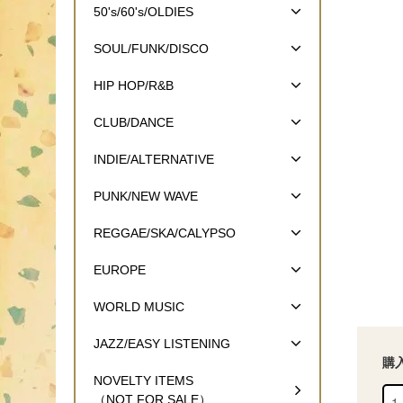
50's/60's/OLDIES
SOUL/FUNK/DISCO
HIP HOP/R&B
CLUB/DANCE
INDIE/ALTERNATIVE
PUNK/NEW WAVE
REGGAE/SKA/CALYPSO
EUROPE
WORLD MUSIC
JAZZ/EASY LISTENING
購
NOVELTY ITEMS
（NOT FOR SALE）