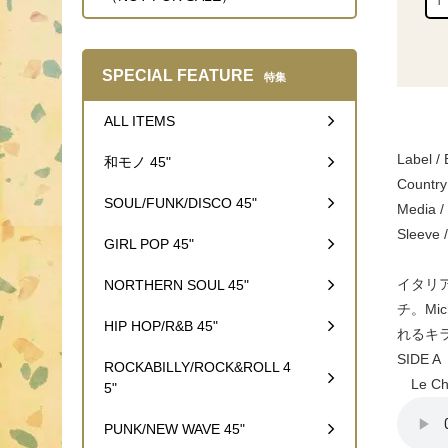
SPECIAL FEATURE
特集
ALL ITEMS
Label / 
和モノ 45"
Country
SOUL/FUNK/DISCO 45"
Media
Slee
GIRL POP 45"
イタリア
NORTHERN SOUL 45"
チ。Mi
HIP HOP/R&B 45"
れるキラ
SIDE A
ROCKABILLY/ROCK&ROLL 4
Le Ch
5"
PUNK/NEW WAVE 45"