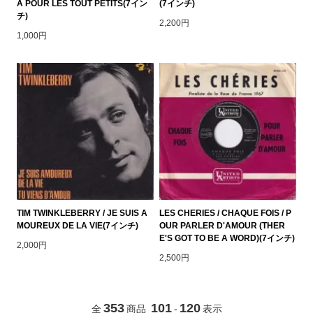
A POUR LES TOUT PETITS(7イン
(7インチ)
チ)
2,200円
1,000円
TIM TWINKLEBERRY / JE SUIS A
LES CHERIES / CHAQUE FOIS / P
MOUREUX DE LA VIE(7インチ)
OUR PARLER D'AMOUR (THER
E'S GOT TO BE A WORD)(7インチ)
2,000円
2,500円
353
101
120
全
商品
-
表示