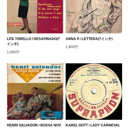
LITA TORELLO / DESAFINADO(7
ANNA P. / LETTERA(7インチ)
インチ)
1,800円
1,000円
HENRI SALVADOR / BOSSA NOV
KAREL GOTT / LADY CARNEVAL