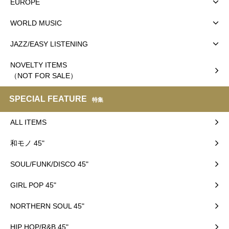
EUROPE
WORLD MUSIC
JAZZ/EASY LISTENING
NOVELTY ITEMS
（NOT FOR SALE）
SPECIAL FEATURE
特集
ALL ITEMS
和モノ 45"
SOUL/FUNK/DISCO 45"
GIRL POP 45"
NORTHERN SOUL 45"
HIP HOP/R&B 45"