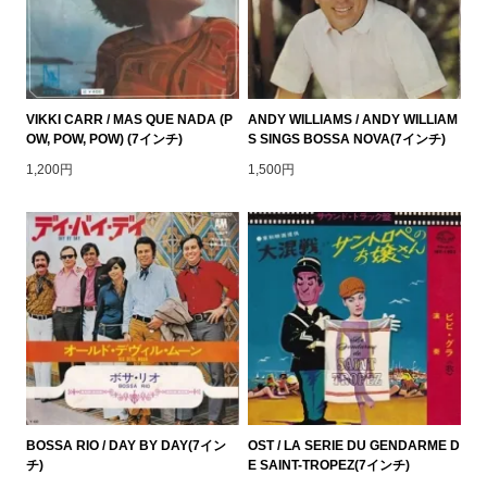
VIKKI CARR / MAS QUE NADA (P
ANDY WILLIAMS / ANDY WILLIAM
OW, POW, POW) (7インチ)
S SINGS BOSSA NOVA(7インチ)
1,200円
1,500円
BOSSA RIO / DAY BY DAY(7イン
OST / LA SERIE DU GENDARME D
チ)
E SAINT-TROPEZ(7インチ)