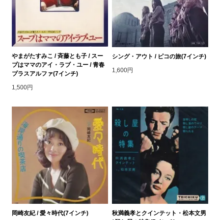
やまがたすみこ / 斉藤とも子 / スー
シング・アウト / ピコの旅(7インチ)
プはママのアイ・ラブ・ユー / 青春
1,600円
プラスアルファ(7インチ)
1,500円
岡崎友紀 / 愛々時代(7インチ)
秋満義孝とクインテット・松本文男