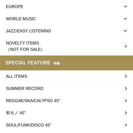
EUROPE
WORLD MUSIC
JAZZ/EASY LISTENING
NOVELTY ITEMS
（NOT FOR SALE）
SPECIAL FEATURE
特集
ALL ITEMS
SUMMER RECORD
REGGAE/SKA/CALYPSO 45"
和モノ 45"
SOUL/FUNK/DISCO 45"