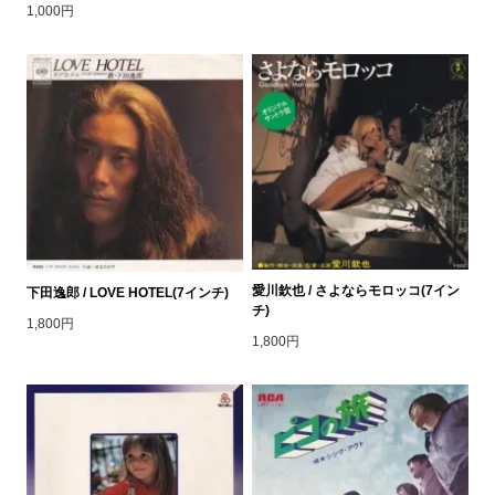
1,000円
愛川欽也 / さよならモロッコ(7イン
下田逸郎 / LOVE HOTEL(7インチ)
チ)
1,800円
1,800円