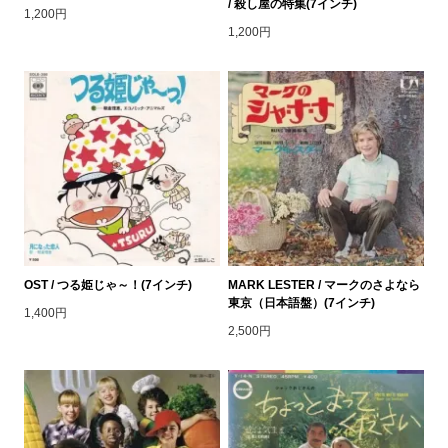
/ 殺し屋の特集(7インチ)
1,200円
1,200円
OST / つる姫じゃ～！(7インチ)
MARK LESTER / マークのさよなら
東京（日本語盤）(7インチ)
1,400円
2,500円