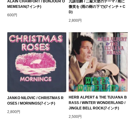
ALAIN CHAMFORT / BONJOUR O
冗談伯爵 / 二級天使のテーマ / 雨に
MEMESAN(7インチ)
微笑を (雨の樹の下で)(7インチ + C
D)
600円
2,800円
HERB ALPERT & THE TIJUANA B
JANKO NILOVIC / CHRISTMAS R
RASS / WINTER WONDERLAND /
OSES / MORNINGS(7インチ)
JINGLE BELL ROCK(7インチ)
2,800円
2,500円