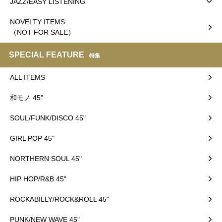
JAZZ/EASY LISTENING
NOVELTY ITEMS
（NOT FOR SALE）
SPECIAL FEATURE
特集
ALL ITEMS
和モノ 45"
SOUL/FUNK/DISCO 45"
GIRL POP 45"
NORTHERN SOUL 45"
HIP HOP/R&B 45"
ROCKABILLY/ROCK&ROLL 45"
PUNK/NEW WAVE 45"