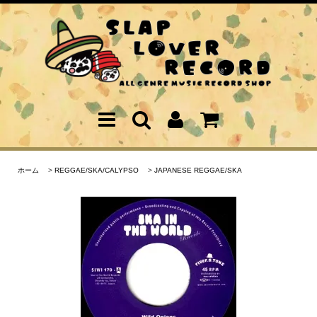
ホーム
>
REGGAE/SKA/CALYPSO
>
JAPANESE REGGAE/SKA