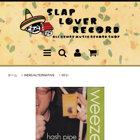
ホーム
>
INDIE/ALTERNATIVE
>
00's~