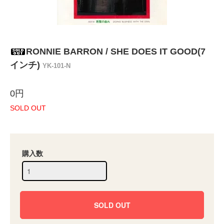
RONNIE BARRON / SHE DOES IT GOOD(7
インチ)
YK-101-N
0円
SOLD OUT
購入数