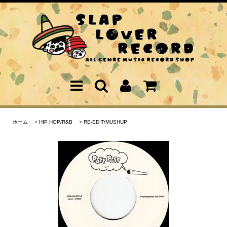
ホーム
>
HIP HOP/R&B
>
RE-EDIT/MUSHUP