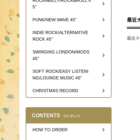
ROCKABILLY/ROCK&ROLL 4
5"
最近
PUNK/NEW WAVE 45"
INDIE ROCK/ALTERNATIVE
最近チ
ROCK 45"
SWINGING LONDON/MODS
45"
SOFT ROCK/EASY LISTENI
NG/LOUNGE MUSIC 45"
CHRISTMAS RECORD
CONTENTS
コンテンツ
HOW TO ORDER