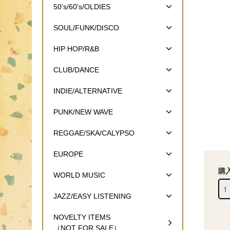
50's/60's/OLDIES
SOUL/FUNK/DISCO
HIP HOP/R&B
CLUB/DANCE
INDIE/ALTERNATIVE
PUNK/NEW WAVE
REGGAE/SKA/CALYPSO
EUROPE
購
WORLD MUSIC
JAZZ/EASY LISTENING
NOVELTY ITEMS
（NOT FOR SALE）