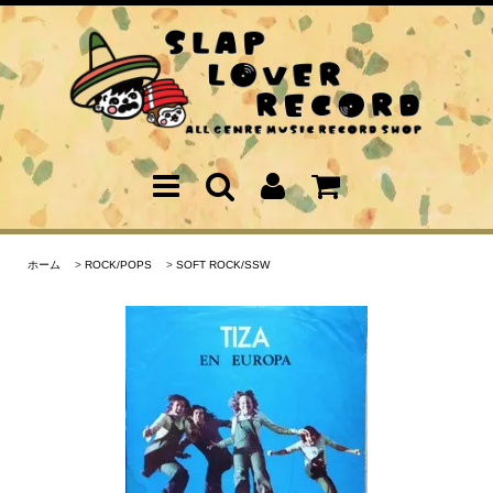
ホーム
>
ROCK/POPS
>
SOFT ROCK/SSW