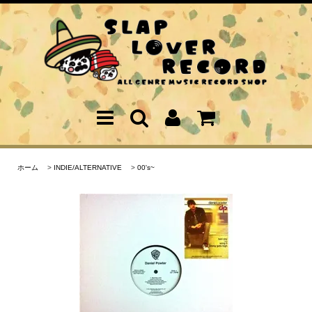
ホーム
>
INDIE/ALTERNATIVE
>
00's~