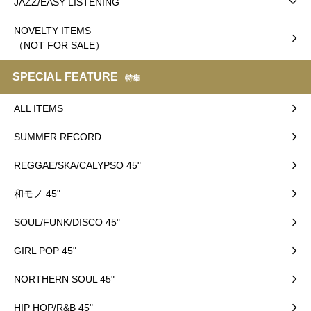
JAZZ/EASY LISTENING
NOVELTY ITEMS
（NOT FOR SALE）
SPECIAL FEATURE
特集
ALL ITEMS
SUMMER RECORD
REGGAE/SKA/CALYPSO 45"
和モノ 45"
SOUL/FUNK/DISCO 45"
GIRL POP 45"
NORTHERN SOUL 45"
HIP HOP/R&B 45"