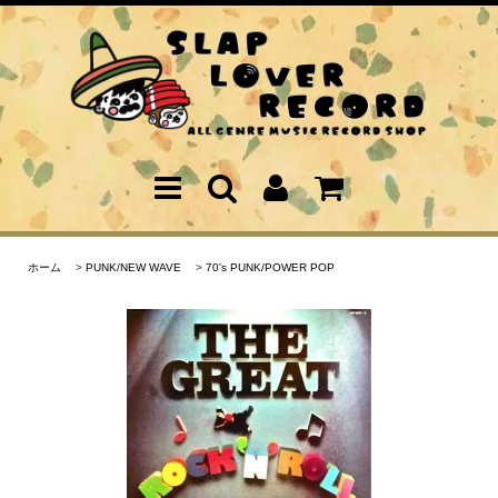
ホーム
>
PUNK/NEW WAVE
>
70's PUNK/POWER POP