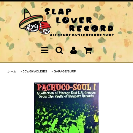
ホーム
>
50's/60's/OLDIES
>
GARAGE/SURF