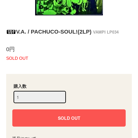
V.A. / PACHUCO-SOUL!(2LP)
VAMPI LP034
0円
SOLD OUT
購入数