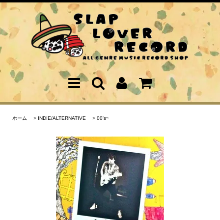
ホーム
>
INDIE/ALTERNATIVE
>
00's~