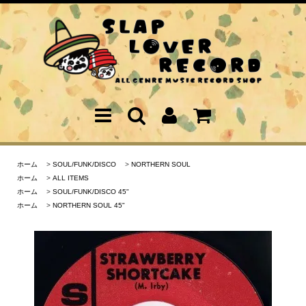
ホーム
>
SOUL/FUNK/DISCO
>
NORTHERN SOUL
ホーム
>
ALL ITEMS
ホーム
>
SOUL/FUNK/DISCO 45"
ホーム
>
NORTHERN SOUL 45"