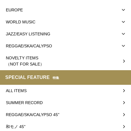
EUROPE
WORLD MUSIC
JAZZ/EASY LISTENING
REGGAE/SKA/CALYPSO
NOVELTY ITEMS
（NOT FOR SALE）
SPECIAL FEATURE
特集
ALL ITEMS
SUMMER RECORD
REGGAE/SKA/CALYPSO 45"
和モノ 45"