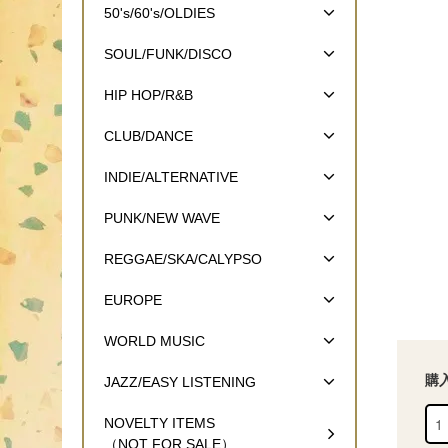
50's/60's/OLDIES
SOUL/FUNK/DISCO
HIP HOP/R&B
CLUB/DANCE
INDIE/ALTERNATIVE
PUNK/NEW WAVE
REGGAE/SKA/CALYPSO
EUROPE
WORLD MUSIC
購
JAZZ/EASY LISTENING
NOVELTY ITEMS
（NOT FOR SALE）