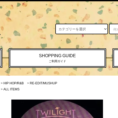
SHOPPING GUIDE
ご利用ガイド
>
HIP HOP/R&B
>
RE-EDIT/MUSHUP
>
ALL ITEMS