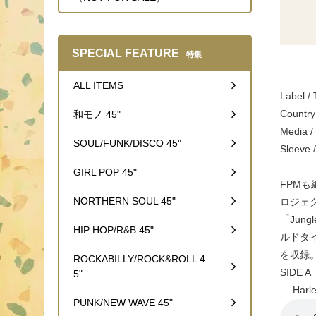
SPECIAL FEATURE
特集
ALL ITEMS
Label /
Country
和モノ 45"
Media 
SOUL/FUNK/DISCO 45"
Sleeve 
GIRL POP 45"
FPMも
NORTHERN SOUL 45"
ロジェクト
「Jung
HIP HOP/R&B 45"
ルドタイ
を収録
ROCKABILLY/ROCK&ROLL 4
SIDE A
5"
Harlem
PUNK/NEW WAVE 45"