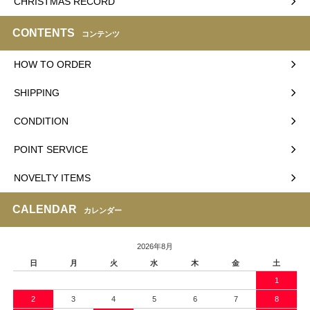
CHRISTMAS RECORD
CONTENTS
コンテンツ
HOW TO ORDER
SHIPPING
CONDITION
POINT SERVICE
NOVELTY ITEMS
CALENDAR
カレンダー
2026年8月
日
月
火
水
木
金
土
1
2
3
4
5
6
7
8