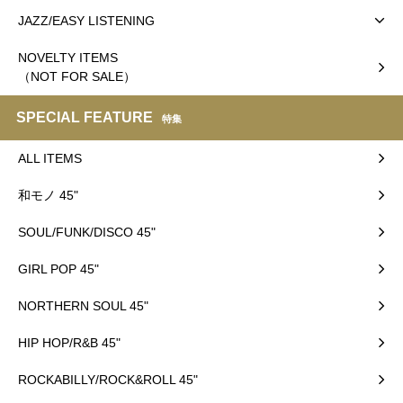
JAZZ/EASY LISTENING
NOVELTY ITEMS
（NOT FOR SALE）
SPECIAL FEATURE
特集
ALL ITEMS
和モノ 45"
SOUL/FUNK/DISCO 45"
GIRL POP 45"
NORTHERN SOUL 45"
HIP HOP/R&B 45"
ROCKABILLY/ROCK&ROLL 45"