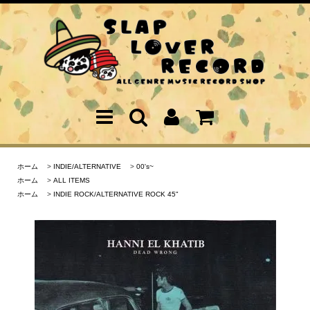
ホーム
>
INDIE/ALTERNATIVE
>
00's~
ホーム
>
ALL ITEMS
ホーム
>
INDIE ROCK/ALTERNATIVE ROCK 45"