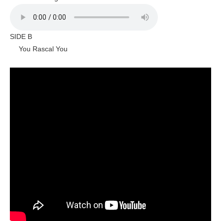
SIDE B
You Rascal You