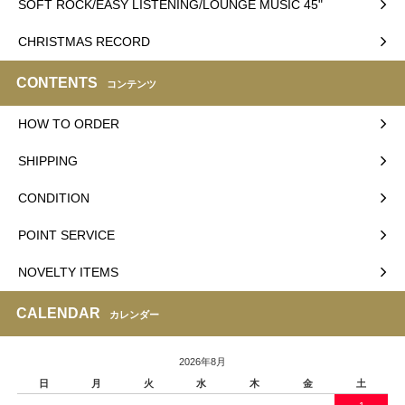
SOFT ROCK/EASY LISTENING/LOUNGE MUSIC 45"
CHRISTMAS RECORD
CONTENTS
コンテンツ
HOW TO ORDER
SHIPPING
CONDITION
POINT SERVICE
NOVELTY ITEMS
CALENDAR
カレンダー
2026年8月
日
月
火
水
木
金
土