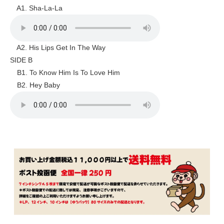
A1. Sha-La-La
A2. His Lips Get In The Way
SIDE B
B1. To Know Him Is To Love Him
B2. Hey Baby