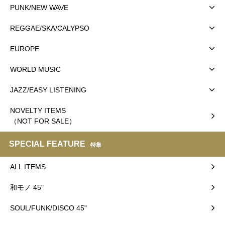
PUNK/NEW WAVE
REGGAE/SKA/CALYPSO
EUROPE
WORLD MUSIC
JAZZ/EASY LISTENING
NOVELTY ITEMS
（NOT FOR SALE）
SPECIAL FEATURE
特集
ALL ITEMS
和モノ 45"
SOUL/FUNK/DISCO 45"