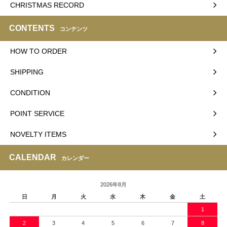
CHRISTMAS RECORD
CONTENTS
コンテンツ
HOW TO ORDER
SHIPPING
CONDITION
POINT SERVICE
NOVELTY ITEMS
CALENDAR
カレンダー
2026年8月
日
月
火
水
木
金
土
1
2
3
4
5
6
7
8