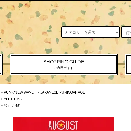
SHOPPING GUIDE
ご利用ガイド
>
PUNK/NEW WAVE
>
JAPANESE PUNK/GARAGE
>
ALL ITEMS
>
和モノ 45"