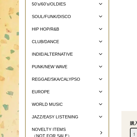
50's/60's/OLDIES
SOUL/FUNK/DISCO
HIP HOP/R&B
CLUB/DANCE
INDIE/ALTERNATIVE
PUNK/NEW WAVE
REGGAE/SKA/CALYPSO
EUROPE
WORLD MUSIC
JAZZ/EASY LISTENING
購
NOVELTY ITEMS
（NOT FOR SALE）