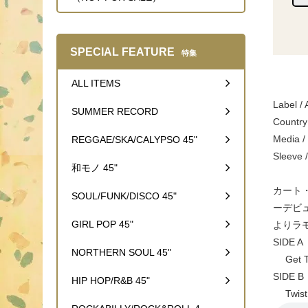
SPECIAL FEATURE
特集
ALL ITEMS
Label /
SUMMER RECORD
Country
Media 
REGGAE/SKA/CALYPSO 45"
Sleeve 
和モノ 45"
カート
SOUL/FUNK/DISCO 45"
ーデビュ
GIRL POP 45"
よりラモ
SIDE A
NORTHERN SOUL 45"
Get T
SIDE B
HIP HOP/R&B 45"
Twist 