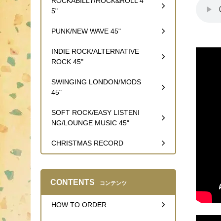
ROCKABILLY/ROCK&ROLL 4
5"
PUNK/NEW WAVE 45"
INDIE ROCK/ALTERNATIVE
ROCK 45"
SWINGING LONDON/MODS
45"
SOFT ROCK/EASY LISTENI
NG/LOUNGE MUSIC 45"
CHRISTMAS RECORD
CONTENTS
コンテンツ
HOW TO ORDER