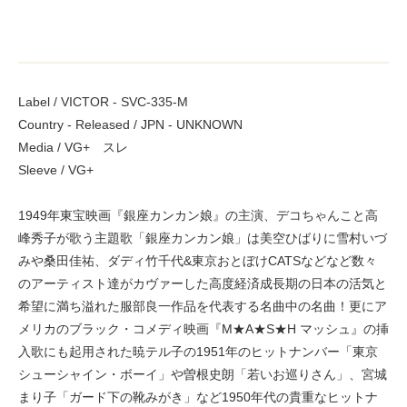
Label / VICTOR - SVC-335-M
Country - Released / JPN - UNKNOWN
Media / VG+ スレ
Sleeve / VG+
1949年東宝映画『銀座カンカン娘』の主演、デコちゃんこと高
峰秀子が歌う主題歌「銀座カンカン娘」は美空ひばりに雪村いづ
みや桑田佳祐、ダディ竹千代&東京おとぼけCATSなどなど数々
のアーティスト達がカヴァーした高度経済成長期の日本の活気と
希望に満ち溢れた服部良一作品を代表する名曲中の名曲！更にア
メリカのブラック・コメディ映画『M★A★S★H マッシュ』の挿
入歌にも起用された暁テル子の1951年のヒットナンバー「東京
シューシャイン・ボーイ」や曽根史朗「若いお巡りさん」、宮城
まり子「ガード下の靴みがき」など1950年代の貴重なヒットナ