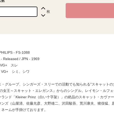
入数
枚
 PHILIPS - FS-1088
 - Released / JPN - 1969
 / VG+ スレ
e / VG+ シミ、シワ
・グループ、シンガーズ・スリーでの活動でも知られる"スキャットの女王"伊
の女王～スキャット・エレガンス』からのシングル。レイモン・ルフェーブル楽
ランド「Kleiner Prinz（白い十字架）」の絶品のスキャット・
ウンズ（山屋清、佐藤允彦、大野雄二、沢田駿吾、荒川康夫、猪俣猛、
・ネームが手掛けております。