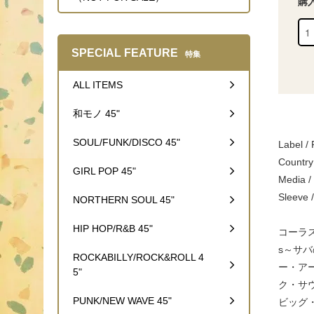
購
SPECIAL FEATURE
特集
ALL ITEMS
和モノ 45"
SOUL/FUNK/DISCO 45"
Label /
Country
GIRL POP 45"
Media
Sleev
NORTHERN SOUL 45"
HIP HOP/R&B 45"
コーラス
s～サバ
ROCKABILLY/ROCK&ROLL 4
ー・アー
5"
ク・サ
PUNK/NEW WAVE 45"
ビッグ