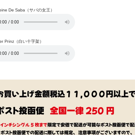
ine De Saba（サバの女王）
er Prinz（白い十字架）