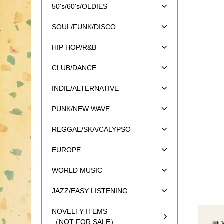
50's/60's/OLDIES
SOUL/FUNK/DISCO
HIP HOP/R&B
CLUB/DANCE
INDIE/ALTERNATIVE
PUNK/NEW WAVE
REGGAE/SKA/CALYPSO
EUROPE
WORLD MUSIC
JAZZ/EASY LISTENING
NOVELTY ITEMS
（NOT FOR SALE）