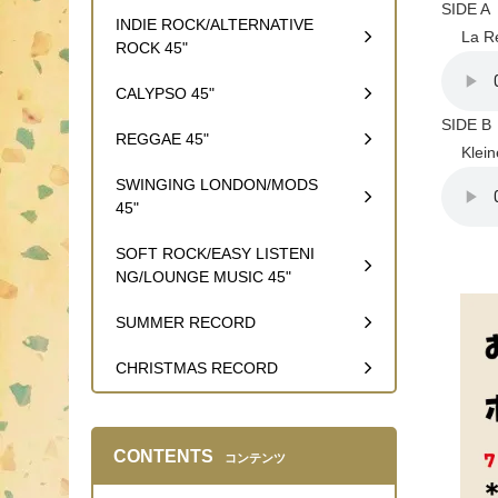
SIDE A
INDIE ROCK/ALTERNATIVE
La Re
ROCK 45"
CALYPSO 45"
SIDE B
REGGAE 45"
Klein
SWINGING LONDON/MODS
45"
SOFT ROCK/EASY LISTENI
NG/LOUNGE MUSIC 45"
SUMMER RECORD
CHRISTMAS RECORD
CONTENTS
コンテンツ