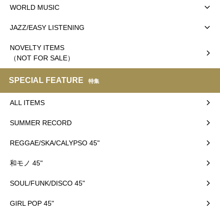
WORLD MUSIC
JAZZ/EASY LISTENING
NOVELTY ITEMS
（NOT FOR SALE）
SPECIAL FEATURE
特集
ALL ITEMS
SUMMER RECORD
REGGAE/SKA/CALYPSO 45"
和モノ 45"
SOUL/FUNK/DISCO 45"
GIRL POP 45"