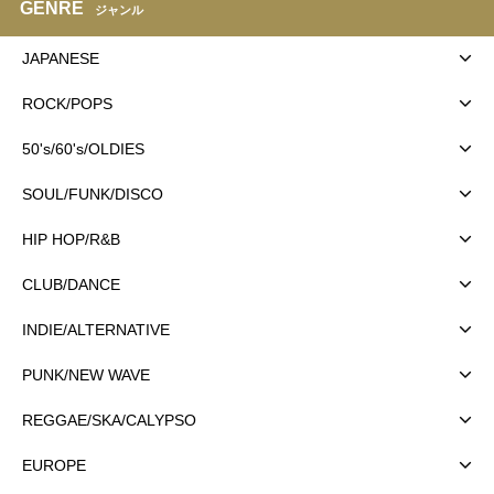
GENRE
ジャンル
JAPANESE
ROCK/POPS
50's/60's/OLDIES
SOUL/FUNK/DISCO
HIP HOP/R&B
CLUB/DANCE
INDIE/ALTERNATIVE
PUNK/NEW WAVE
REGGAE/SKA/CALYPSO
EUROPE