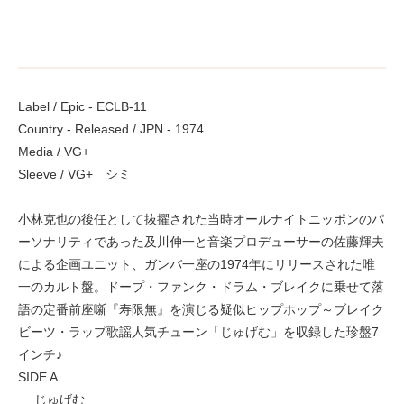
Label / Epic - ECLB-11
Country - Released / JPN - 1974
Media / VG+
Sleeve / VG+ シミ
小林克也の後任として抜擢された当時オールナイトニッポンのパ
ーソナリティであった及川伸一と音楽プロデューサーの佐藤輝夫
による企画ユニット、ガンバ一座の1974年にリリースされた唯
一のカルト盤。ドープ・ファンク・ドラム・ブレイクに乗せて落
語の定番前座噺『寿限無』を演じる疑似ヒップホップ～ブレイク
ビーツ・ラップ歌謡人気チューン「じゅげむ」を収録した珍盤7
インチ♪
SIDE A
じゅげむ