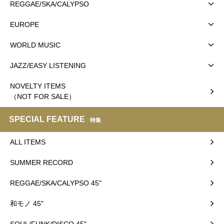
REGGAE/SKA/CALYPSO
EUROPE
WORLD MUSIC
JAZZ/EASY LISTENING
NOVELTY ITEMS
（NOT FOR SALE）
SPECIAL FEATURE
特集
ALL ITEMS
SUMMER RECORD
REGGAE/SKA/CALYPSO 45"
和モノ 45"
SOUL/FUNK/DISCO 45"