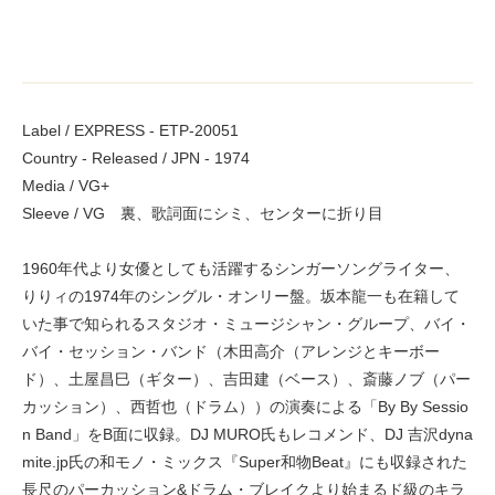
Label / EXPRESS - ETP-20051
Country - Released / JPN - 1974
Media / VG+
Sleeve / VG 裏、歌詞面にシミ、センターに折り目
1960年代より女優としても活躍するシンガーソングライター、
りりィの1974年のシングル・オンリー盤。坂本龍一も在籍して
いた事で知られるスタジオ・ミュージシャン・グループ、バイ・
バイ・セッション・バンド（木田高介（アレンジとキーボー
ド）、土屋昌巳（ギター）、吉田建（ベース）、斎藤ノブ（パー
カッション）、西哲也（ドラム））の演奏による「By By Sessio
n Band」をB面に収録。DJ MURO氏もレコメンド、DJ 吉沢dyna
mite.jp氏の和モノ・ミックス『Super和物Beat』にも収録された
長尺のパーカッション&ドラム・ブレイクより始まるド級のキラ