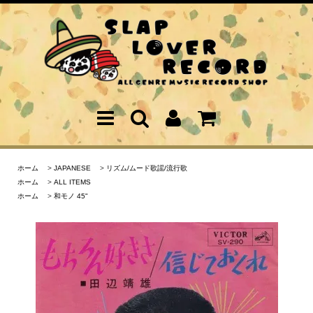
ホーム
>
JAPANESE
>
リズム/ムード歌謡/流行歌
ホーム
>
ALL ITEMS
ホーム
>
和モノ 45"