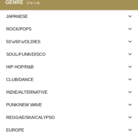
GENRE
ジャンル
JAPANESE
ROCK/POPS
50's/60's/OLDIES
SOUL/FUNK/DISCO
HIP HOP/R&B
CLUB/DANCE
INDIE/ALTERNATIVE
PUNK/NEW WAVE
REGGAE/SKA/CALYPSO
EUROPE