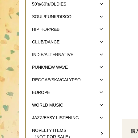
50's/60's/OLDIES
SOUL/FUNK/DISCO
HIP HOP/R&B
CLUB/DANCE
INDIE/ALTERNATIVE
PUNK/NEW WAVE
REGGAE/SKA/CALYPSO
EUROPE
WORLD MUSIC
JAZZ/EASY LISTENING
NOVELTY ITEMS
購
（NOT FOR SALE）