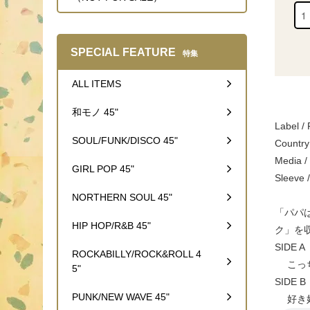
SPECIAL FEATURE
特集
ALL ITEMS
和モノ 45"
Label /
SOUL/FUNK/DISCO 45"
Country
Media /
GIRL POP 45"
Slee
NORTHERN SOUL 45"
「パパ
HIP HOP/R&B 45"
ク」を
SIDE A
ROCKABILLY/ROCK&ROLL 4
こっち
5"
SIDE B
PUNK/NEW WAVE 45"
好き好