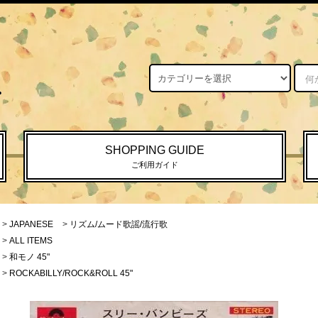
SHOPPING GUIDE
ご利用ガイド
>
JAPANESE
>
リズム/ムード歌謡/流行歌
>
ALL ITEMS
>
和モノ 45"
>
ROCKABILLY/ROCK&ROLL 45"