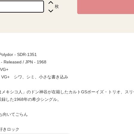
枚
 Polydor - SDR-1351
 - Released / JPN - 1968
 VG+
ve / VG+ シワ、シミ、小さな書き込み
はメキシコ人」のドン神谷が在籍したカルトGSボーイズ・トリオ、ス
収録した1968年の希少シングル。
向いてごらん
きロック